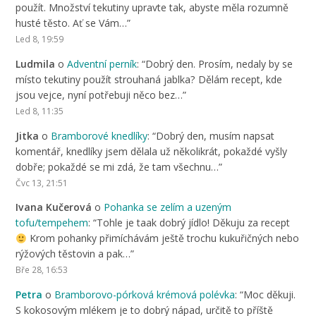
použít. Množství tekutiny upravte tak, abyste měla rozumně
husté těsto. Ať se Vám…
”
Led 8, 19:59
Ludmila
o
Adventní perník
: “
Dobrý den. Prosím, nedaly by se
místo tekutiny použít strouhaná jablka? Dělám recept, kde
jsou vejce, nyní potřebuji něco bez…
”
Led 8, 11:35
Jitka
o
Bramborové knedlíky
: “
Dobrý den, musím napsat
komentář, knedlíky jsem dělala už několikrát, pokaždé vyšly
dobře; pokaždé se mi zdá, že tam všechnu…
”
Čvc 13, 21:51
Ivana Kučerová
o
Pohanka se zelím a uzeným
tofu/tempehem
: “
Tohle je taak dobrý jídlo! Děkuju za recept
Krom pohanky přimíchávám ještě trochu kukuřičných nebo
rýžových těstovin a pak…
”
Bře 28, 16:53
Petra
o
Bramborovo-pórková krémová polévka
: “
Moc děkuji.
S kokosovým mlékem je to dobrý nápad, určitě to příště