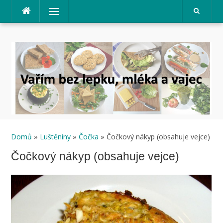
Přeskočit
Menu
na
obsah
Domů
»
Luštěniny
»
Čočka
» Čočkový nákyp (obsahuje vejce)
Čočkový nákyp (obsahuje vejce)