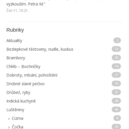
vyzkouším. Petra M.
”
Čvn 11, 15:21
Rubriky
Aktuality
2
Bezlepkové těstoviny, nudle, kuskus
13
Brambory
20
Chléb – Bochníčky
14
Dobroty, mlsání, pohoštění
27
Drobné slané pečivo
19
Drůbež, ryby
31
Indická kuchyně
28
Luštěniny
46
Cizrna
8
Čočka
23