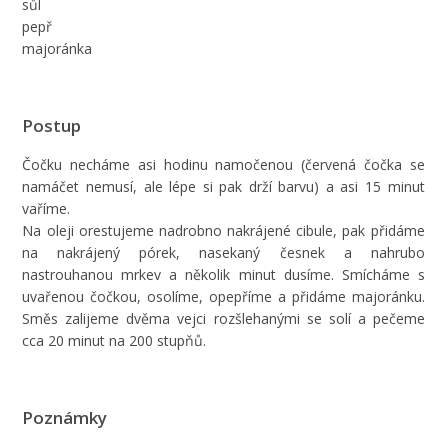
sůl
pepř
majoránka
Postup
Čočku necháme asi hodinu namočenou (červená čočka se
namáčet nemusí, ale lépe si pak drží barvu) a asi 15 minut
vaříme.
Na oleji orestujeme nadrobno nakrájené cibule, pak přidáme
na nakrájený pórek, nasekaný česnek a nahrubo
nastrouhanou mrkev a několik minut dusíme. Smícháme s
uvařenou čočkou, osolíme, opepříme a přidáme majoránku.
Směs zalijeme dvěma vejci rozšlehanými se solí a pečeme
cca 20 minut na 200 stupňů.
Poznámky