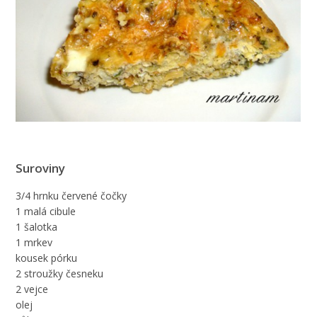
Suroviny
3/4 hrnku červené čočky
1 malá cibule
1 šalotka
1 mrkev
kousek pórku
2 stroužky česneku
2 vejce
olej