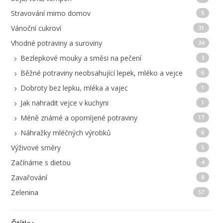
Stravování mimo domov
5
Vánoční cukroví
31
Vhodné potraviny a suroviny
34
Bezlepkové mouky a směsi na pečení
3
Běžné potraviny neobsahující lepek, mléko a vejce
6
Dobroty bez lepku, mléka a vajec
1
Jak nahradit vejce v kuchyni
1
Méně známé a opomíjené potraviny
17
Náhražky mléčných výrobků
6
Výživové směry
5
Začínáme s dietou
4
Zavařování
8
Zelenina
57