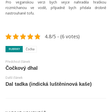
Pro veganskou verzi bych vejce nahradila hraškou
rozmíchanou ve vodě, případně bych přidala drobně
nastrouhané tofu.
4.8/5 - (6 votes)
Čočka
RUBRIKY
Předchozí článek
Čočkový dhal
Další článek
Dal tadka (indická luštěninová kaše)