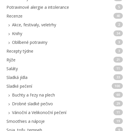
Potravinové alergie a intolerance
5
Recenze
40
Akce, festivaly, veletrhy
2
Knihy
34
Oblíbené potraviny
3
Recepty týdne
3
Rýže
21
Saláty
11
Sladká jídla
33
Sladké pečení
100
Buchty a řezy na plech
60
Drobné sladké pečivo
29
Vánoční a Velikonoční pečení
11
Smoothies a nápoje
19
Soja, tofu, tempeh
9