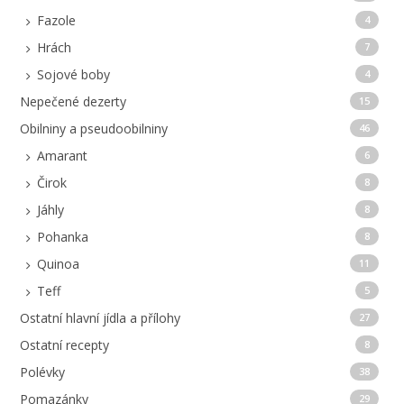
Fazole
4
Hrách
7
Sojové boby
4
Nepečené dezerty
15
Obilniny a pseudoobilniny
46
Amarant
6
Čirok
8
Jáhly
8
Pohanka
8
Quinoa
11
Teff
5
Ostatní hlavní jídla a přílohy
27
Ostatní recepty
8
Polévky
38
Pomazánky
29