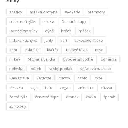
Štítky
arašídy
asijská kuchyně
avokádo
brambory
celozrnná rýže
cuketa
Domácí sirupy
Domácí zmrzliny
dýně
hrách
hrášek
indická kuchyně
jáhly
kari
kokosové mléko
kopr
kukuřice
květák
Listové těsto
miso
mrkev
Míchaná vajíčka
Ovocné smoothie
pohanka
polévka
pórek
rajský protlak
rajčatová passata
Raw strava
Recenze
risotto
rizoto
rýže
slzovka
soja
tofu
vegan
zelenina
zázvor
černá rýže
červená řepa
česnek
čočka
špenát
žampiony