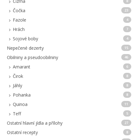
Cizrna
8
Čočka
23
Fazole
4
Hrách
7
Sojové boby
4
Nepečené dezerty
15
Obilniny a pseudoobilniny
46
Amarant
6
Čirok
8
Jáhly
8
Pohanka
8
Quinoa
11
Teff
5
Ostatní hlavní jídla a přílohy
27
Ostatní recepty
8