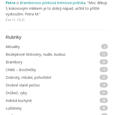
Petra
o
Bramborovo-pórková krémová polévka
: “
Moc děkuji.
S kokosovým mlékem je to dobrý nápad, určitě to příště
vyzkouším. Petra M.
”
Čvn 11, 15:21
Rubriky
Aktuality
2
Bezlepkové těstoviny, nudle, kuskus
13
Brambory
20
Chléb – Bochníčky
14
Dobroty, mlsání, pohoštění
27
Drobné slané pečivo
19
Drůbež, ryby
31
Indická kuchyně
28
Luštěniny
46