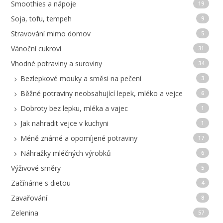
Smoothies a nápoje
19
Soja, tofu, tempeh
9
Stravování mimo domov
5
Vánoční cukroví
31
Vhodné potraviny a suroviny
34
Bezlepkové mouky a směsi na pečení
3
Běžné potraviny neobsahující lepek, mléko a vejce
6
Dobroty bez lepku, mléka a vajec
1
Jak nahradit vejce v kuchyni
1
Méně známé a opomíjené potraviny
17
Náhražky mléčných výrobků
6
Výživové směry
5
Začínáme s dietou
4
Zavařování
8
Zelenina
57