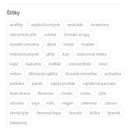
Štítky
arašídy
asijská kuchyně
avokádo
brambory
celozrnná rýže
cuketa
Domácí sirupy
Domácí zmrzliny
dýně
hrách
hrášek
indická kuchyně
jáhly
kari
kokosové mléko
kopr
kukuřice
květák
Listové těsto
miso
mrkev
Míchaná vajíčka
Ovocné smoothie
pohanka
polévka
pórek
rajský protlak
rajčatová passata
Raw strava
Recenze
risotto
rizoto
rýže
slzovka
soja
tofu
vegan
zelenina
zázvor
černá rýže
červená řepa
česnek
čočka
špenát
žampiony