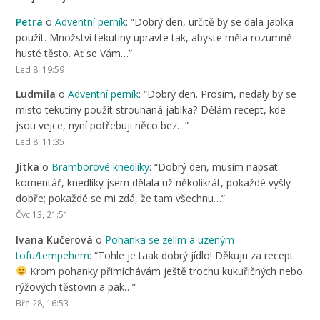
Petra
o
Adventní perník
: “
Dobrý den, určitě by se dala jablka
použít. Množství tekutiny upravte tak, abyste měla rozumně
husté těsto. Ať se Vám…
”
Led 8, 19:59
Ludmila
o
Adventní perník
: “
Dobrý den. Prosím, nedaly by se
místo tekutiny použít strouhaná jablka? Dělám recept, kde
jsou vejce, nyní potřebuji něco bez…
”
Led 8, 11:35
Jitka
o
Bramborové knedlíky
: “
Dobrý den, musím napsat
komentář, knedlíky jsem dělala už několikrát, pokaždé vyšly
dobře; pokaždé se mi zdá, že tam všechnu…
”
Čvc 13, 21:51
Ivana Kučerová
o
Pohanka se zelím a uzeným
tofu/tempehem
: “
Tohle je taak dobrý jídlo! Děkuju za recept
Krom pohanky přimíchávám ještě trochu kukuřičných nebo
rýžových těstovin a pak…
”
Bře 28, 16:53