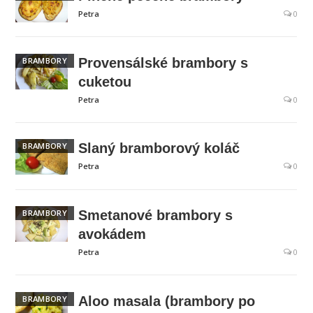
Petra
0
BRAMBORY
Provensálské brambory s
cuketou
Petra
0
BRAMBORY
Slaný bramborový koláč
Petra
0
BRAMBORY
Smetanové brambory s
avokádem
Petra
0
BRAMBORY
Aloo masala (brambory po