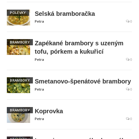
POLÉVKY
Selská bramboračka
Petra
0
BRAMBORY
Zapékané brambory s uzeným
tofu, pórkem a kukuřicí
Petra
0
BRAMBORY
Smetanovo-špenátové brambory
Petra
0
BRAMBORY
Koprovka
Petra
0