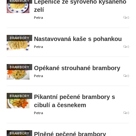
BRAMBORY
Lepenice ze syrového kysaného
zelí
Petra
0
BRAMBORY
Nastavovaná kaše s pohankou
Petra
0
BRAMBORY
Opékané strouhané brambory
Petra
0
BRAMBORY
Pikantní pečené brambory s
cibulí a česnekem
Petra
0
BRAMBORY
Plněné pečené brambory