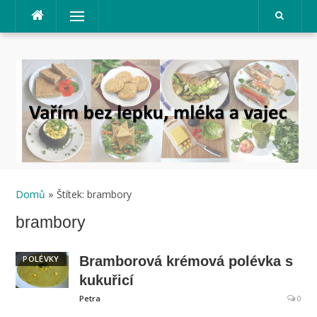
Přeskočit
Menu
na
obsah
Domů
» Štítek: brambory
brambory
POLÉVKY
Bramborová krémová polévka s
kukuřicí
Petra
0