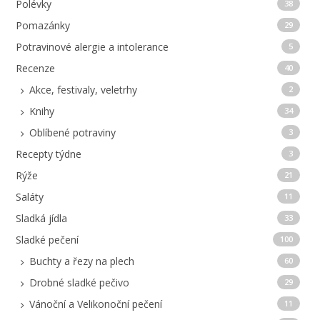
Polévky
38
Pomazánky
29
Potravinové alergie a intolerance
5
Recenze
40
Akce, festivaly, veletrhy
2
Knihy
34
Oblíbené potraviny
3
Recepty týdne
3
Rýže
21
Saláty
11
Sladká jídla
33
Sladké pečení
100
Buchty a řezy na plech
60
Drobné sladké pečivo
29
Vánoční a Velikonoční pečení
11