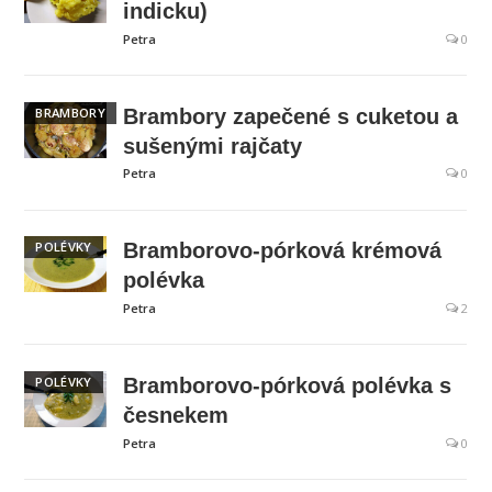
indicku)
Petra
0
BRAMBORY
Brambory zapečené s cuketou a
sušenými rajčaty
Petra
0
POLÉVKY
Bramborovo-pórková krémová
polévka
Petra
2
POLÉVKY
Bramborovo-pórková polévka s
česnekem
Petra
0