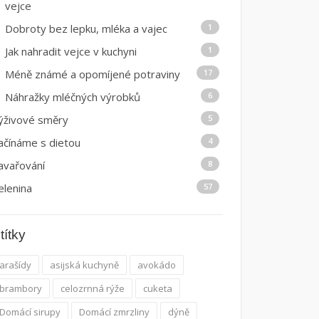
vejce
Dobroty bez lepku, mléka a vajec
1
Jak nahradit vejce v kuchyni
1
Méně známé a opomíjené potraviny
17
Náhražky mléčných výrobků
6
ýživové směry
5
ačínáme s dietou
4
avařování
8
elenina
57
títky
arašídy
asijská kuchyně
avokádo
brambory
celozrnná rýže
cuketa
Domácí sirupy
Domácí zmrzliny
dýně