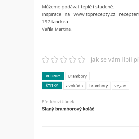
Můžeme podávat teplé i studené.
Inspirace na www.toprecepty.cz recept
1974andrea.
Vařila Martina.
Jak se vám líbil 
Brambory
RUBRIKY
avokádo
brambory
vegan
ŠTÍTKY
Předchozí článek
Slaný bramborový koláč