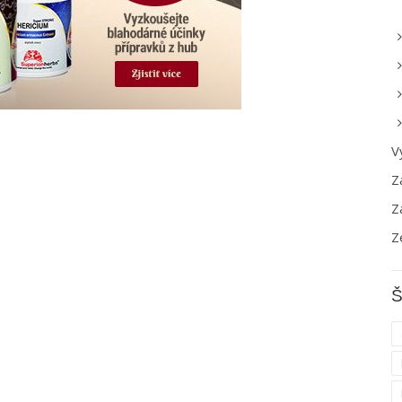
V
Z
Z
Z
Š