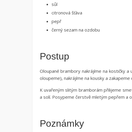
sůl
citronová šťáva
pepř
černý sezam na ozdobu
Postup
Oloupané brambory nakrájíme na kostičky a
oloupeme), nakrájíme na kousky a zakapeme c
K uvařeným slitým bramborám přilijeme sme
a solí. Posypeme čerstvě mletým pepřem a
Poznámky