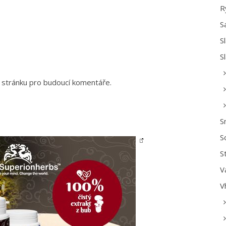
R
S
S
S
 stránku pro budoucí komentáře.
S
S
S
V
V