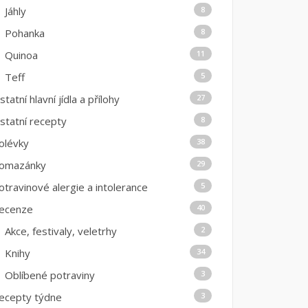
Jáhly
8
Pohanka
8
Quinoa
11
Teff
5
statní hlavní jídla a přílohy
27
statní recepty
8
olévky
38
omazánky
29
otravinové alergie a intolerance
5
ecenze
40
Akce, festivaly, veletrhy
2
Knihy
34
Oblíbené potraviny
3
ecepty týdne
3