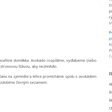
D
p
r
Bř
P
p
t
P
Čv
 uvaříme doměkka. Avokádo rozpůlíme, vydlabeme (nebo
itronovou šťávou, aby nezhnědlo.
R
tanu na zjemnění a lehce promícháme spolu s avokádem
 ozdobíme černým sezamem.
A
B
B
C