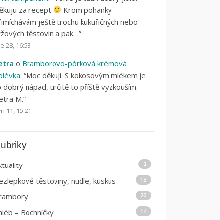
ěkuju za recept
Krom pohanky
řimíchávám ještě trochu kukuřičných nebo
ýžových těstovin a pak…
”
e 28, 16:53
etra
o
Bramborovo-pórková krémová
olévka
: “
Moc děkuji. S kokosovým mlékem je
o dobrý nápad, určitě to příště vyzkouším.
etra M.
”
n 11, 15:21
ubriky
ktuality
2
ezlepkové těstoviny, nudle, kuskus
13
rambory
20
hléb – Bochníčky
14