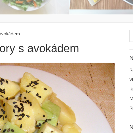
V
 avokádem
ory s avokádem
N
R
V
K
M
R
N