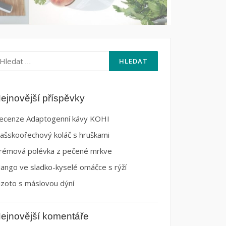
yhledávání
ejnovější příspěvky
ecenze Adaptogenní kávy KOHI
lašskoořechový koláč s hruškami
rémová polévka z pečené mrkve
ango ve sladko-kyselé omáčce s rýží
izoto s máslovou dýní
ejnovější komentáře