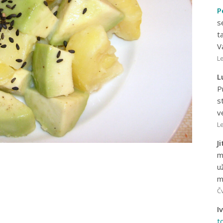
P
s
t
V
Le
L
P
s
v
Le
J
m
u
m
Čv
I
t