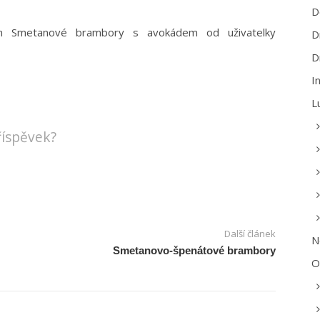
D
em Smetanové brambory s avokádem od uživatelky
D
D
I
L
příspěvek?
Další článek
N
Smetanovo-špenátové brambory
O