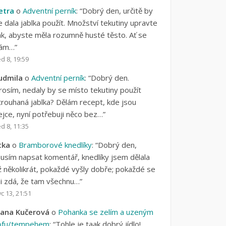
etra
o
Adventní perník
: “
Dobrý den, určitě by
e dala jablka použít. Množství tekutiny upravte
ak, abyste měla rozumně husté těsto. Ať se
ám…
”
d 8, 19:59
udmila
o
Adventní perník
: “
Dobrý den.
rosím, nedaly by se místo tekutiny použít
trouhaná jablka? Dělám recept, kde jsou
ejce, nyní potřebuji něco bez…
”
d 8, 11:35
itka
o
Bramborové knedlíky
: “
Dobrý den,
usím napsat komentář, knedlíky jsem dělala
ž několikrát, pokaždé vyšly dobře; pokaždé se
i zdá, že tam všechnu…
”
c 13, 21:51
vana Kučerová
o
Pohanka se zelím a uzeným
ofu/tempehem
: “
Tohle je taak dobrý jídlo!