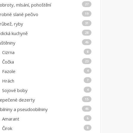
obroty, mlsání, pohoštění
27
robné slané pečivo
19
růbež, ryby
31
ndická kuchyně
28
uštěniny
46
Cizrna
8
Čočka
23
Fazole
4
Hrách
7
Sojové boby
4
epečené dezerty
15
bilniny a pseudoobilniny
46
Amarant
6
Čirok
8