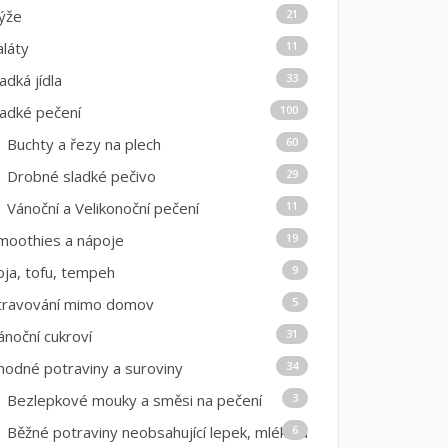
ýže
21
aláty
11
ladká jídla
33
ladké pečení
100
Buchty a řezy na plech
60
Drobné sladké pečivo
29
Vánoční a Velikonoční pečení
11
moothies a nápoje
19
oja, tofu, tempeh
9
travování mimo domov
5
ánoční cukroví
31
hodné potraviny a suroviny
34
Bezlepkové mouky a směsi na pečení
3
Běžné potraviny neobsahující lepek, mléko a
6