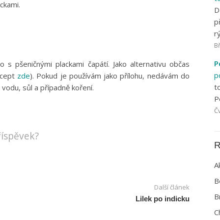
ckami.
D
p
r
Bř
P
 s pšeničnými plackami čapátí. Jako alternativu občas
p
ecept
zde
). Pokud je používám jako přílohu, nedávám do
t
vodu, sůl a případně koření.
P
Čv
příspěvek?
R
A
B
Další článek
B
Lilek po indicku
C