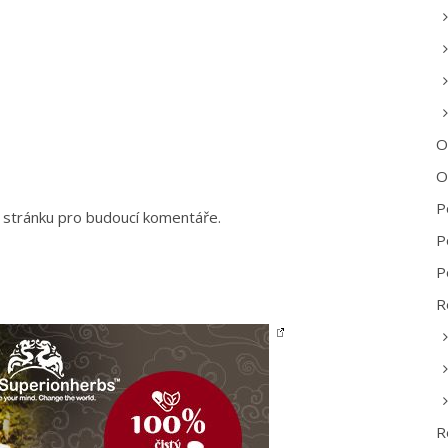
O
O
P
 stránku pro budoucí komentáře.
P
P
R
R