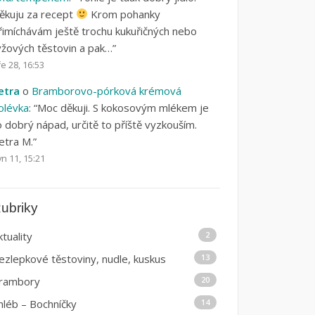
ěkuju za recept
Krom pohanky
řimíchávám ještě trochu kukuřičných nebo
ýžových těstovin a pak…
”
e 28, 16:53
etra
o
Bramborovo-pórková krémová
olévka
: “
Moc děkuji. S kokosovým mlékem je
o dobrý nápad, určitě to příště vyzkouším.
etra M.
”
n 11, 15:21
ubriky
ktuality
2
ezlepkové těstoviny, nudle, kuskus
13
rambory
20
hléb – Bochníčky
14