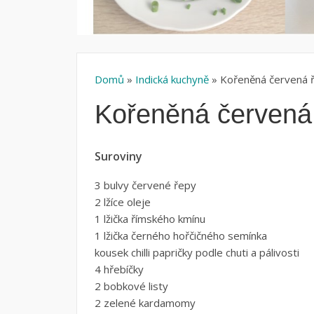
Domů
»
Indická kuchyně
» Kořeněná červená 
Kořeněná červená
Suroviny
3 bulvy červené řepy
2 lžíce oleje
1 lžička římského kmínu
1 lžička černého hořčičného semínka
kousek chilli papričky podle chuti a pálivosti
4 hřebíčky
2 bobkové listy
2 zelené kardamomy