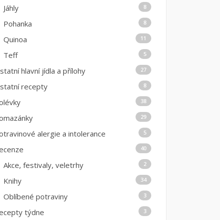
Jáhly
8
Pohanka
8
Quinoa
11
Teff
5
statní hlavní jídla a přílohy
27
statní recepty
8
olévky
38
omazánky
29
otravinové alergie a intolerance
5
ecenze
40
Akce, festivaly, veletrhy
2
Knihy
34
Oblíbené potraviny
3
ecepty týdne
3