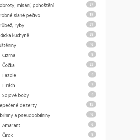
obroty, mlsání, pohoštění
27
robné slané pečivo
19
růbež, ryby
31
ndická kuchyně
28
uštěniny
46
Cizrna
8
Čočka
23
Fazole
4
Hrách
7
Sojové boby
4
epečené dezerty
15
bilniny a pseudoobilniny
46
Amarant
6
Čirok
8