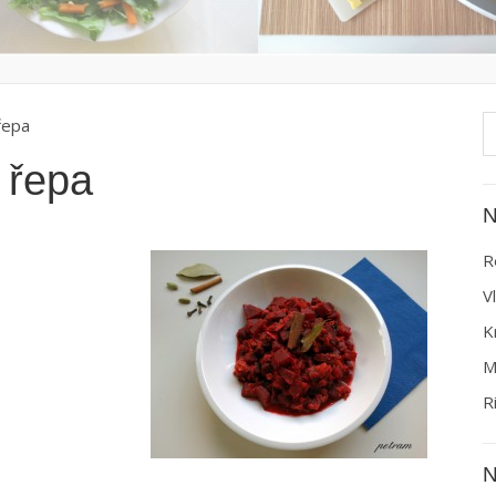
V
řepa
 řepa
N
R
V
K
M
R
N