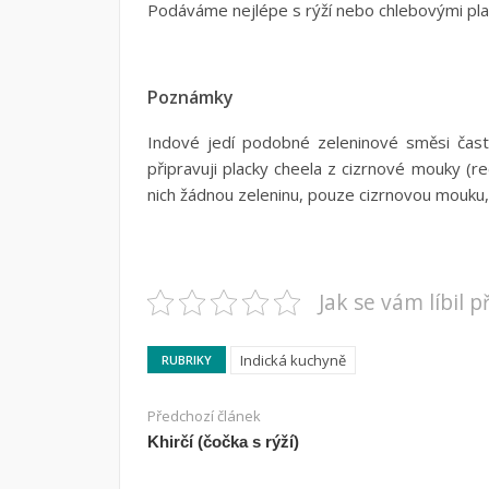
Podáváme nejlépe s rýží nebo chlebovými pla
Poznámky
Indové jedí podobné zeleninové směsi často
připravuji placky cheela z cizrnové mouky (r
nich žádnou zeleninu, pouze cizrnovou mouku, 
Jak se vám líbil 
Indická kuchyně
RUBRIKY
Předchozí článek
Khirčí (čočka s rýží)