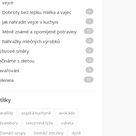
vejce
Dobroty bez lepku, mléka a vajec
1
Jak nahradit vejce v kuchyni
1
Méně známé a opomíjené potraviny
17
Náhražky mléčných výrobků
6
ýživové směry
5
ačínáme s dietou
4
avařování
8
elenina
57
títky
arašídy
asijská kuchyně
avokádo
brambory
celozrnná rýže
cuketa
Domácí sirupy
Domácí zmrzliny
dýně