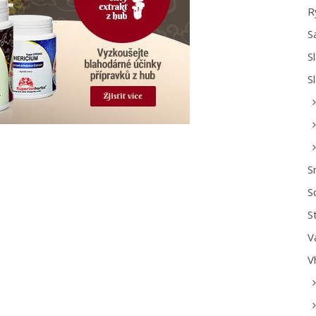
R
S
S
S
S
S
S
V
V