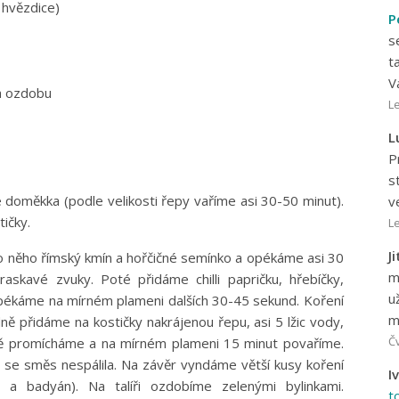
 hvězdice)
P
s
t
V
na ozdobu
Le
L
P
s
oměkka (podle velikosti řepy vaříme asi 30-50 minut).
v
ičky.
Le
J
o něho římský kmín a hořčičné semínko a opékáme asi 30
m
askavé zvuky. Poté přidáme chilli papričku, hřebíčky,
u
opékáme na mírném plameni dalších 30-45 sekund. Koření
m
ně přidáme na kostičky nakrájenou řepu, asi 5 lžic vody,
Čv
dně promícháme a na mírném plameni 15 minut povaříme.
y se směs nespálila. Na závěr vyndáme větší kusy koření
I
y a badyán). Na talíři ozdobíme zelenými bylinkami.
t