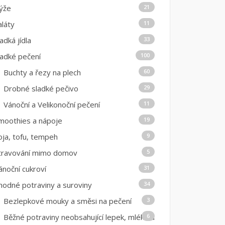
ýže
21
aláty
11
ladká jídla
33
ladké pečení
100
Buchty a řezy na plech
60
Drobné sladké pečivo
29
Vánoční a Velikonoční pečení
11
moothies a nápoje
19
oja, tofu, tempeh
9
travování mimo domov
5
ánoční cukroví
31
hodné potraviny a suroviny
34
Bezlepkové mouky a směsi na pečení
3
Běžné potraviny neobsahující lepek, mléko a
6