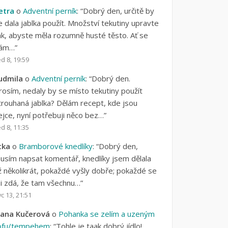
etra
o
Adventní perník
: “
Dobrý den, určitě by
e dala jablka použít. Množství tekutiny upravte
ak, abyste měla rozumně husté těsto. Ať se
ám…
”
d 8, 19:59
udmila
o
Adventní perník
: “
Dobrý den.
rosím, nedaly by se místo tekutiny použít
trouhaná jablka? Dělám recept, kde jsou
ejce, nyní potřebuji něco bez…
”
d 8, 11:35
itka
o
Bramborové knedlíky
: “
Dobrý den,
usím napsat komentář, knedlíky jsem dělala
ž několikrát, pokaždé vyšly dobře; pokaždé se
i zdá, že tam všechnu…
”
c 13, 21:51
vana Kučerová
o
Pohanka se zelím a uzeným
ofu/tempehem
: “
Tohle je taak dobrý jídlo!