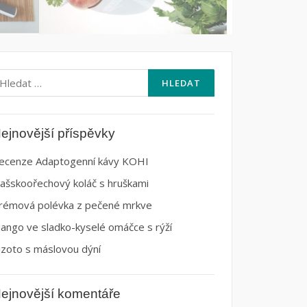
yhledávání
ejnovější příspěvky
ecenze Adaptogenní kávy KOHI
lašskoořechový koláč s hruškami
rémová polévka z pečené mrkve
ango ve sladko-kyselé omáčce s rýží
izoto s máslovou dýní
ejnovější komentáře