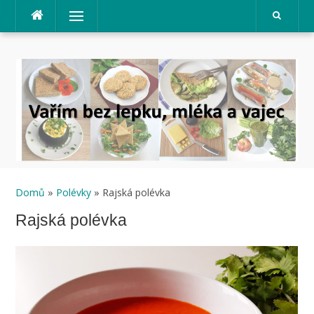
Přeskočit
Menu
na
obsah
Domů
»
Polévky
» Rajská polévka
Rajská polévka