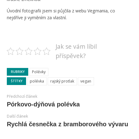
Úvodní fotografii jsem si půjčila z webu Vegmania, co
nejdříve ji vyměním za vlastní.
Jak se vám líbil
příspěvek?
Polévky
RUBRIKY
polévka
rajský protlak
vegan
ŠTÍTKY
Předchozí článek
Pórkovo-dýňová polévka
Další článek
Rychlá česnečka z bramborového vývaru