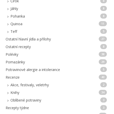
Čirok
8
Jáhly
8
Pohanka
8
Quinoa
11
Teff
5
Ostatní hlavní jídla a přílohy
27
Ostatní recepty
8
Polévky
38
Pomazánky
29
Potravinové alergie a intolerance
5
Recenze
40
Akce, festivaly, veletrhy
2
Knihy
34
Oblíbené potraviny
3
Recepty týdne
3