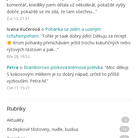
komentář, knedlíky jsem dělala už několikrát, pokaždé vyšly
dobře; pokaždé se mi zdá, že tam všechnu…
”
Čvc 13, 21:51
Ivana Kučerová
o
Pohanka se zelím a uzeným
tofu/tempehem
: “
Tohle je taak dobrý jídlo! Děkuju za recept
Krom pohanky přimíchávám ještě trochu kukuřičných nebo
rýžových těstovin a pak…
”
Bře 28, 16:53
Petra
o
Bramborovo-pórková krémová polévka
: “
Moc děkuji.
S kokosovým mlékem je to dobrý nápad, určitě to příště
vyzkouším. Petra M.
”
Čvn 11, 15:21
Rubriky
Aktuality
2
Bezlepkové těstoviny, nudle, kuskus
13