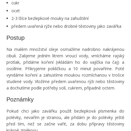
cukr
ocet
2-3 lžíce bezlepkové mouky na zahuštění
předem uvařená rýže nebo drobné těstoviny jako zavářka
Postup
Na malém množství oleje osmažíme nadrobno nakrájenou
cibuli. Zalijeme jedním litrem vroucí vody, vmícháme rajský
protlak, přidáme koření (vkládám ho do vajíčka na čaj) a
osolíme. Přikryjeme pokličkou a 10 minut povaříme. Poté
vyndáme koření a zahustíme moukou rozmíchanou v trošce
studené vody. Vložíme předem uvařenou rýži nebo těstoviny
a dochutíme podle potřeby solí, cukrem, případně octem.
Poznámky
Pokud chci jako zavářku použít bezlepková písmenka do
polévky, nevařím je stranou, ale přidám je do polévky ještě
před tím, než se začne vařit, za dobu přípravy těstoviny
krásně změknou.