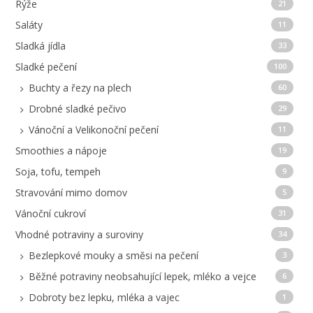
Rýže
21
Saláty
11
Sladká jídla
33
Sladké pečení
100
Buchty a řezy na plech
60
Drobné sladké pečivo
29
Vánoční a Velikonoční pečení
11
Smoothies a nápoje
19
Soja, tofu, tempeh
9
Stravování mimo domov
5
Vánoční cukroví
31
Vhodné potraviny a suroviny
34
Bezlepkové mouky a směsi na pečení
3
Běžné potraviny neobsahující lepek, mléko a vejce
6
Dobroty bez lepku, mléka a vajec
1