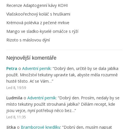
Recenze Adaptogenní kávy KOHI
Vlašskoořechový koláč s hruškami
Krémová polévka z pečené mrkve
Mango ve sladko-kyselé omáčce s rýží
Rizoto s máslovou dýní
Nejnovější komentáře
Petra
o
Adventní perník
: “
Dobrý den, určitě by se dala jablka
použít. Množství tekutiny upravte tak, abyste měla rozumně
husté těsto. Ať se Vám…
”
Led 8, 19:59
Ludmila
o
Adventní perník
: “
Dobrý den. Prosím, nedaly by se
místo tekutiny použít strouhaná jablka? Dělám recept, kde
jsou vejce, nyní potřebuji něco bez…
”
Led 8, 11:35
Jitka
o
Bramborové knedlíky
: “
Dobrý den, musím napsat