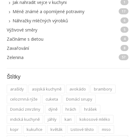
Jak nahradit vejce v kuchyni
1
Méně známé a opomíjené potraviny
17
Náhražky mléčných výrobků
6
Výživové směry
5
Začínáme s dietou
4
Zavařování
8
Zelenina
57
Štítky
arašídy
asijská kuchyně
avokádo
brambory
celozrnná rýže
cuketa
Domácí sirupy
Domácí zmrzliny
dýně
hrách
hrášek
indická kuchyně
jáhly
kari
kokosové mléko
kopr
kukuřice
květák
Listové těsto
miso