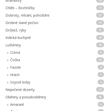
Brambory
20
Chléb – Bochníčky
14
Dobroty, mlsání, pohoštění
27
Drobné slané pečivo
19
Drůbež, ryby
31
Indická kuchyně
28
Luštěniny
46
Cizrna
8
Čočka
23
Fazole
4
Hrách
7
Sojové boby
4
Nepečené dezerty
15
Obilniny a pseudoobilniny
46
Amarant
6