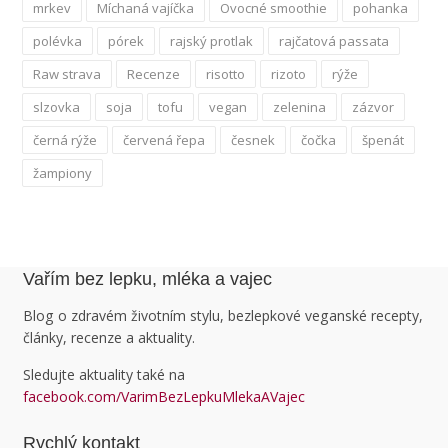
mrkev
Míchaná vajíčka
Ovocné smoothie
pohanka
polévka
pórek
rajský protlak
rajčatová passata
Raw strava
Recenze
risotto
rizoto
rýže
slzovka
soja
tofu
vegan
zelenina
zázvor
černá rýže
červená řepa
česnek
čočka
špenát
žampiony
Vařím bez lepku, mléka a vajec
Blog o zdravém životním stylu, bezlepkové veganské recepty,
články, recenze a aktuality.
Sledujte aktuality také na
facebook.com/VarimBezLepkuMlekaAVajec
Rychlý kontakt